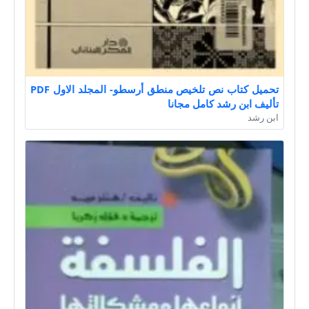
تحميل كتاب نص تلخيص منطق أرسطو- المجلد الاول PDF
تأليف ابن رشد كامل مجانا
ابن رشد