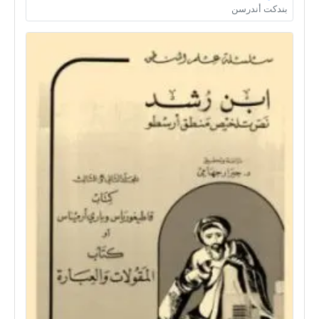
بندكت أندرسن