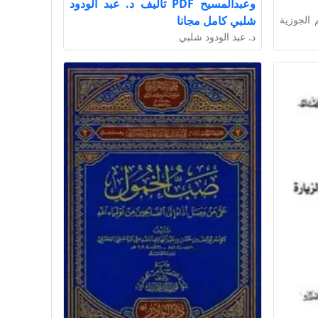
وعبدالمسيح PDF تأليف د. عبد الودود
 الجوزية
شلبي كامل مجانا
د. عبد الودود شلبي