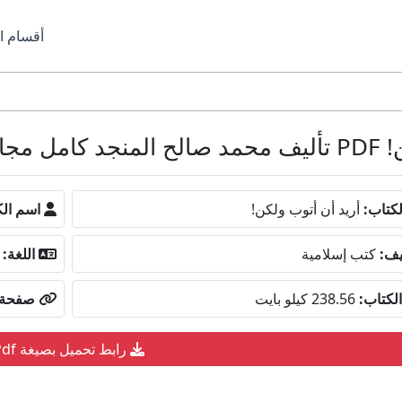
أقسام ا
جانا
كتاب:
أريد أن أتوب ولكن!
اسم الك
يف:
كتب إسلامية
اللغة:
لكتاب:
238.56 كيلو بايت
صفحة ا
رابط تحميل بصيغة Pdf