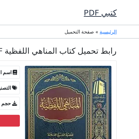
خطي
كتبي PDF
لى
لمحتوى
الرئيسية
صفحة التحميل
رابط تحميل كتاب المناهي اللفظية PDF محمد بن صالح العثيمين
اسم ال
التصن
حجم ا