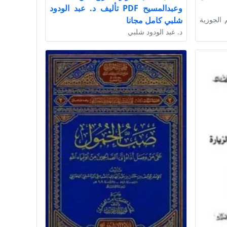
وعبدالمسيح PDF تأليف د. عبد الودود
 الجوزية
شلبي كامل مجانا
د. عبد الودود شلبي