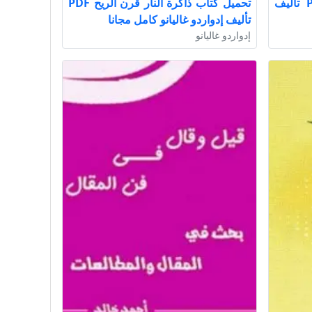
تحميل كتاب أفكار جذابة PDF تأليف
تحميل كتاب ذاكرة النار قرن الريح PDF
تأليف إدواردو غاليانو كامل مجانا
إدواردو غاليانو