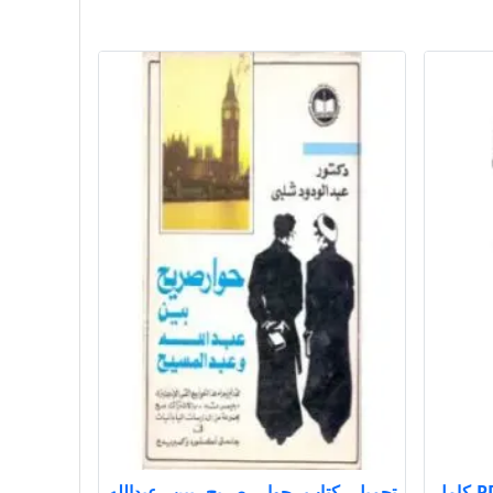
تحميل كتاب الفوائد ت عيون PDF كامل
تحميل كتاب حوار صريح بين عبدالله