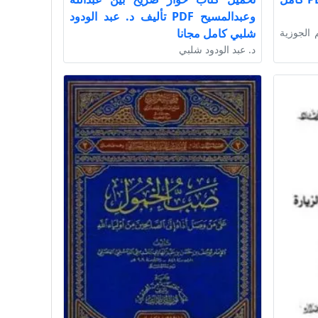
وعبدالمسيح PDF تأليف د. عبد الودود
 الجوزية
شلبي كامل مجانا
د. عبد الودود شلبي