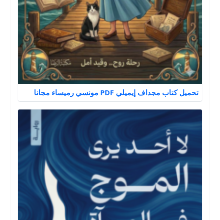
تحميل كتاب مجداف إيميلي PDF مونسي رميساء مجانا