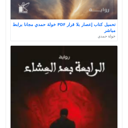
تحميل كتاب إعصار بلا قرار PDF خولة حمدي مجانا برابط
مباشر
خولة حمدي