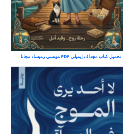
تحميل كتاب مجداف إيميلي PDF مونسي رميساء مجانا