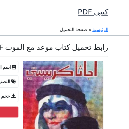
خطي
كتبي PDF
لى
لمحتوى
الرئيسية
صفحة التحميل
رابط تحميل كتاب موعد مع الموت PDF تأليف أجاثا كريستي كامل مجانا
اسم ال
التصن
حجم ا