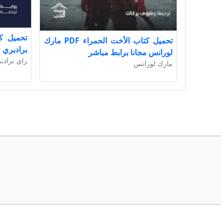
تحميل كتاب الأخت الحمراء PDF مارك
برادبري م
لورانس مجانا برابط مباشر
راي برادب
مارك لورانس