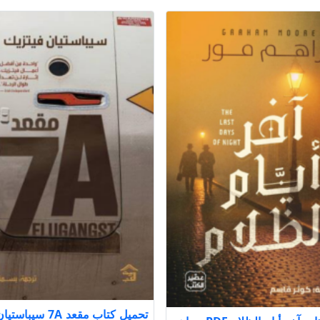
تحميل كتاب مقعد 7A س