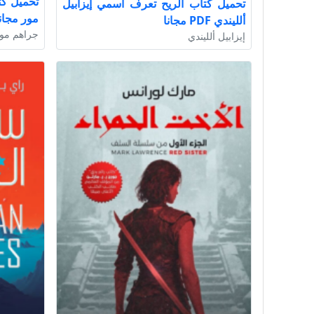
تحميل كتاب الريح تعرف اسمي إيزابيل
مور مجان
ألليندي PDF مجانا
جراهم مو
إيزابيل ألليندي