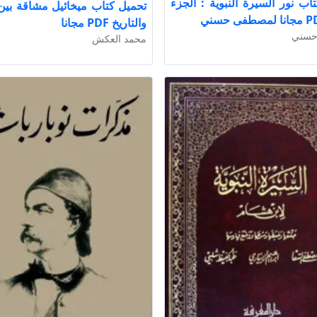
اب نور السيرة النبوية : الجزء
تحميل كتاب ميخائيل مشاقة بين
والتاريخ PDF مجانا
حسني
محمد العكش