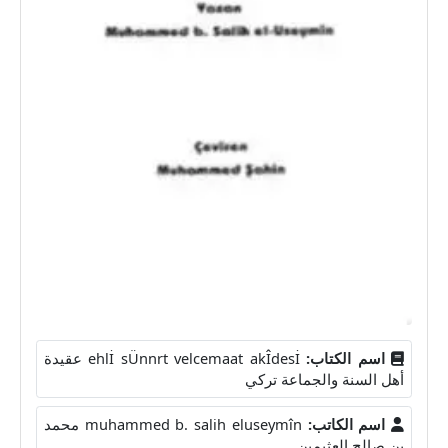
اسم الكتاب:
ehlİ sÜnnrt velcemaat akÎdesİ عقيدة
أهل السنة والجماعة تركي
اسم الكاتب:
muhammed b. salih eluseymîn محمد
بن صالح العثيمين