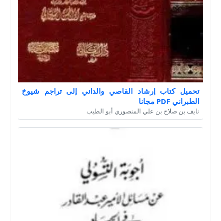
تحميل كتاب إرشاد القاصي والداني إلى تراجم شيوخ
الطبراني PDF مجانا
نايف بن صلاح بن علي المنصوري أبو الطيب