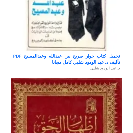
تحميل كتاب حوار صريح بين عبدالله وعبدالمسيح PDF
تأليف د. عبد الودود شلبي كامل مجانا
د. عبد الودود شلبي