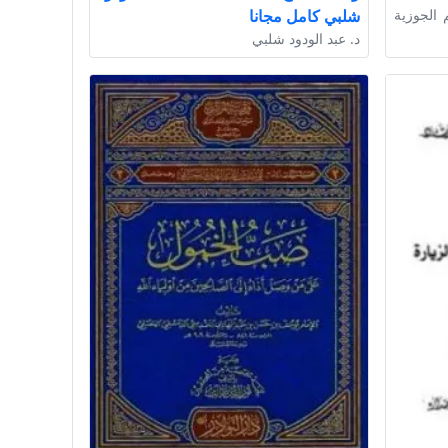
 الجوزية
شلبي كامل مجانا
د. عبد الودود شلبي