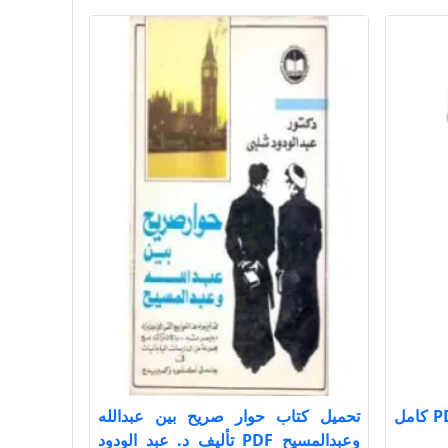
تحميل كتاب الفوائد ت عيون PDF كامل
تحميل كتاب حوار صريح بين عبدالله
وعبدالمسيح PDF تأليف د. عبد الودود