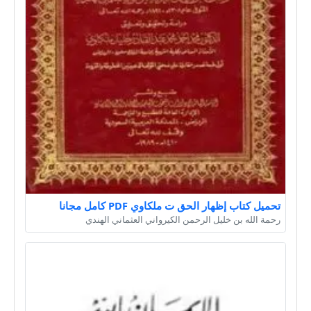
تحميل كتاب إظهار الحق ت ملكاوي PDF كامل مجانا
رحمة الله بن خليل الرحمن الكيرواني العثماني الهندي