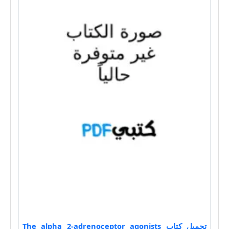
تحميل كتاب The alpha 2-adrenoceptor agonists