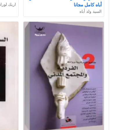
أباه كامل مجانا
اريك لورا
السيد ولد أباه