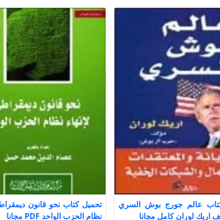
تاب عالم جورج بوش السري
تحميل كتاب نحو قانون ديمقراطي
نظام الحزب الواحد PDF مجانا