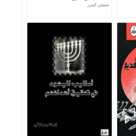
ستيفن كينزر