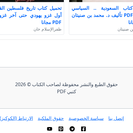
تاب السعودية .. السياسي
تحميل كتاب تاريخ فلسطين الق
والقبيلة PDF تأليف د. محمد بن صنيتان
أول غزو يهودي حتى آخر غزو
نا
PDF مجانا
ن صنيتان
ظفرالإسلام خان
حقوق الطبع والنشر محفوظة لصاحب الكتاب © 2026
كتبي PDF
إتصل بنا
سياسة الخصوصية
حقوق الملكية
الارتباط (الكوكيز)