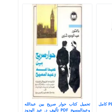
تحميل كتاب الفوائد ت عيون PDF كامل
تحميل كتاب حوار صريح بين عبدالله
وعبدالمسيح PDF تأليف د. عبد الودود