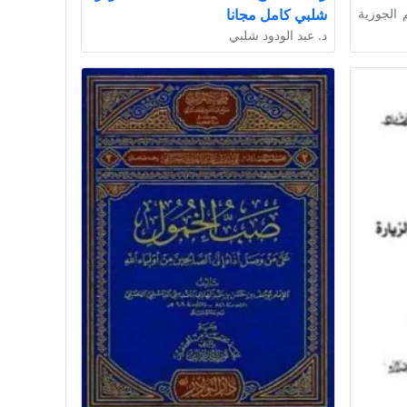
 الجوزية
شلبي كامل مجانا
د. عبد الودود شلبي