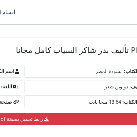
أقسام ا
كتاب:
أنشودة المطر
اسم الك
يف:
دواوين شعر
اللغة:
لكتاب:
13.64 ميجا بايت
صفحة ا
رابط تحميل بصيغة Pdf