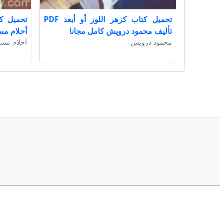
تحميل كتاب كزهر اللوز أو أبعد PDF
تأليف محمود درويش كامل مجانا
أحلام مس
محمود درويش
أحلام مست