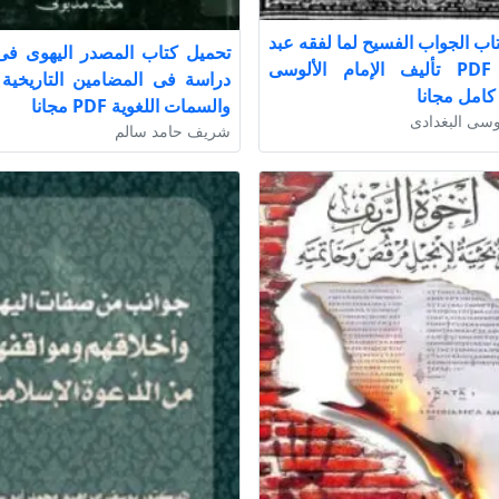
اب الجواب الفسيح لما لفقه عبد
تحميل كتاب المصدر اليهوى فى 
المسيح PDF تأليف الإمام الألوسى
دراسة فى المضامين التاريخية و
كامل مجانا
والسمات اللغوية PDF مجانا
لوسى البغدادى
شريف حامد سالم