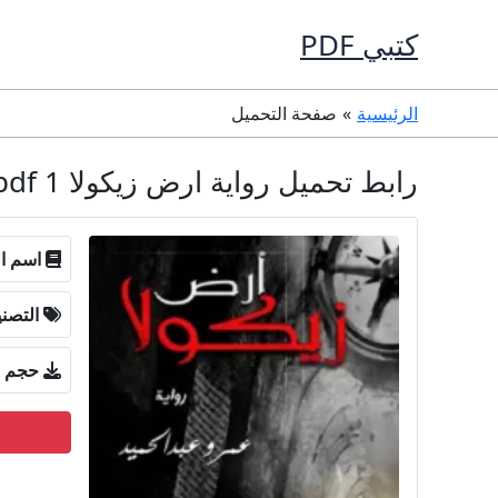
خطي
كتبي PDF
لى
لمحتوى
الرئيسية
صفحة التحميل
رابط تحميل رواية ارض زيكولا 1 pdf مجانا لعمرو عبد الحميد
اسم ال
التصن
حجم ا