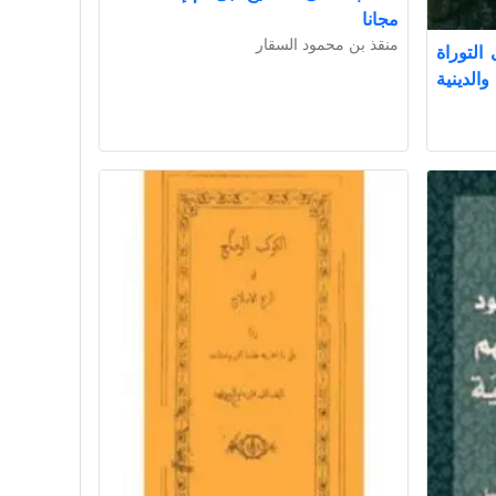
مجانا
منقذ بن محمود السقار
التوراة
الدينية