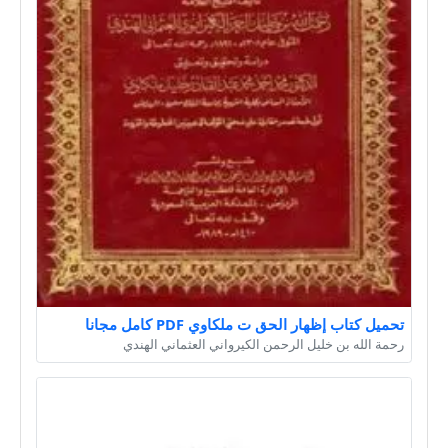
تحميل كتاب إظهار الحق ت ملكاوي PDF كامل مجانا
رحمة الله بن خليل الرحمن الكيرواني العثماني الهندي