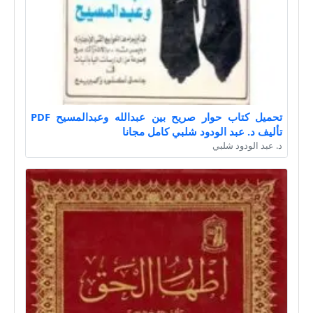
تحميل كتاب حوار صريح بين عبدالله وعبدالمسيح PDF
تأليف د. عبد الودود شلبي كامل مجانا
د. عبد الودود شلبي