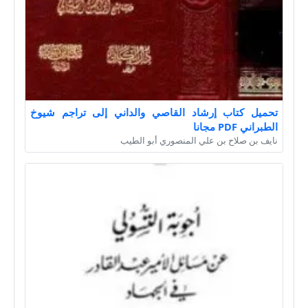
تحميل كتاب إرشاد القاصي والداني إلى تراجم شيوخ
الطبراني PDF مجانا
نايف بن صلاح بن علي المنصوري أبو الطيب