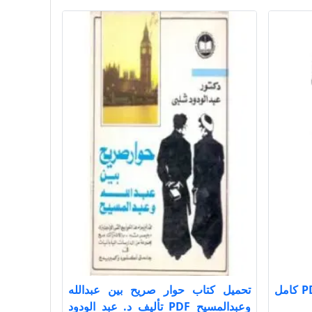
تحميل كتاب الفوائد ت عيون PDF كامل
تحميل كتاب حوار صريح بين عبدالله
وعبدالمسيح PDF تأليف د. عبد الودود