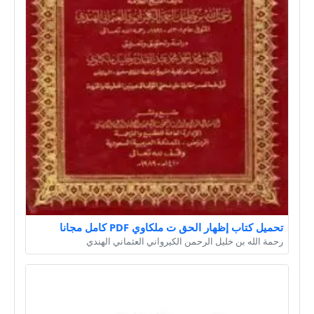
تحميل كتاب إظهار الحق ت ملكاوي PDF كامل مجانا
رحمة الله بن خليل الرحمن الكيرواني العثماني الهندي