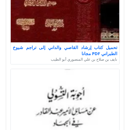
تحميل كتاب إرشاد القاصي والداني إلى تراجم شيوخ
الطبراني PDF مجانا
نايف بن صلاح بن علي المنصوري أبو الطيب