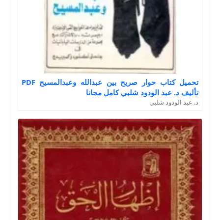
تحميل كتاب حوار صريح بين عبدالله وعبدالمسيح PDF
تأليف د. عبد الودود شلبي كامل مجانا
د. عبد الودود شلبي