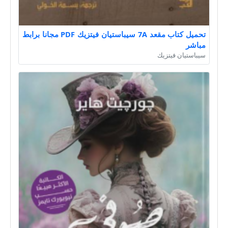
تحميل كتاب مقعد 7A سيباستيان فيتزيك PDF مجانا برابط
مباشر
سيباستيان فيتزيك