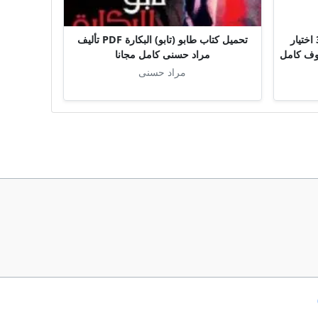
تحميل كتاب منهج البحث العلمي 3 اختيار
تحميل كتاب طابو (تابو) البكارة PDF تأليف
 معروف كامل
مراد حسنى كامل مجانا
مراد حسنى