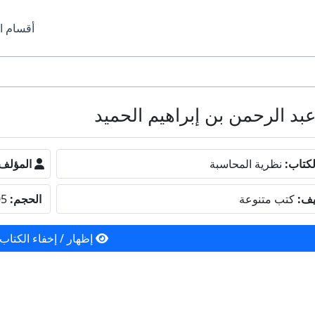
أقسام ا
كتاب:
نظرية المحاسبة
المؤلف
يف:
كتب متنوعة
الحجم:
819.05 كيلو بايت
إظهار / إخفاء الكتاب