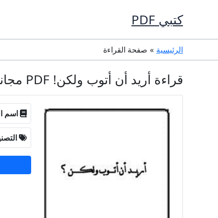
خطي
كتبي PDF
لى
لمحتوى
الرئيسية
صفحة القراءة
قراءة أريد أن أتوب ولكن! PDF مجانا - محمد صالح المنجد
اسم ال
التصن