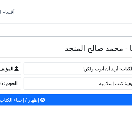
أقسام ا
كتاب:
أريد أن أتوب ولكن!
المؤلف
يف:
كتب إسلامية
الحجم:
238.56 كيلو بايت
إظهار / إخفاء الكتاب