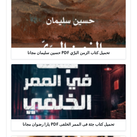
تحميل كتاب الزمن البرّي PDF حسين سليمان مجانا
تحميل كتاب جثة فى الممر الخلفى PDF يارا رضوان مجانا