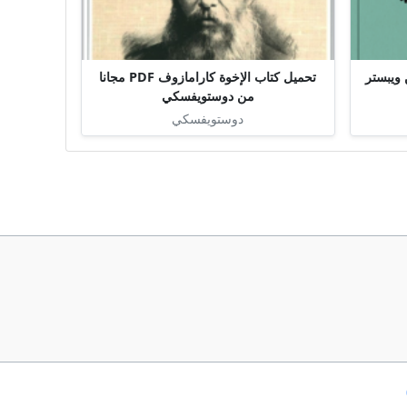
وي اللدود PDF جين ويبستر
تحميل كتاب الإخوة كارامازوف PDF مجانا
من دوستويفسكي
دوستويفسكي