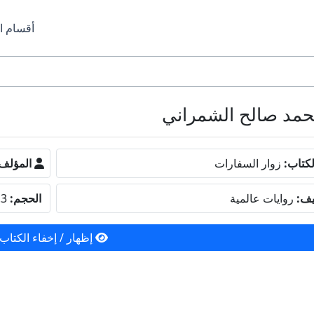
أقسام ا
كتاب:
زوار السفارات
المؤلف
يف:
روايات عالمية
الحجم:
3.3 ميجا بايت
إظهار / إخفاء الكتاب