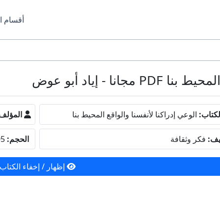
أقسام ا
ا - إياد أبو عوض
كتاب:
الوعي إدراكنا لأنفسنا والواقع المحيط بنا
المؤلف
يف:
فكر وثقافة
الحجم:
4.05 ميجا بايت
إظهار / إخفاء الكتاب