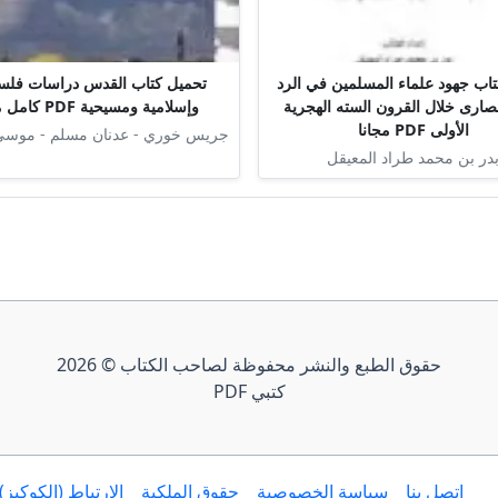
اب جهود علماء المسلمين في الرد
تحميل كتاب القدس دراسات فلسط
صارى خلال القرون السته الهجرية
وإسلامية ومسيحية PDF كامل مجانا
الأولى PDF مجانا
جريس خوري - عدنان مسلم - موس
در بن محمد طراد المعيقل
حقوق الطبع والنشر محفوظة لصاحب الكتاب © 2026
كتبي PDF
إتصل بنا
سياسة الخصوصية
حقوق الملكية
الارتباط (الكوكيز)