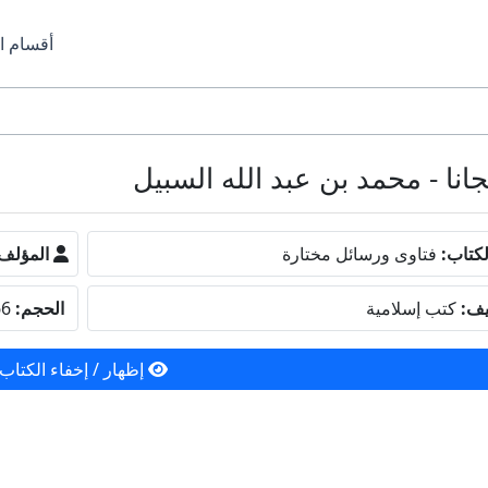
أقسام ا
كتاب:
فتاوى ورسائل مختارة
المؤلف
يف:
كتب إسلامية
الحجم:
8.66 ميجا بايت
إظهار / إخفاء الكتاب