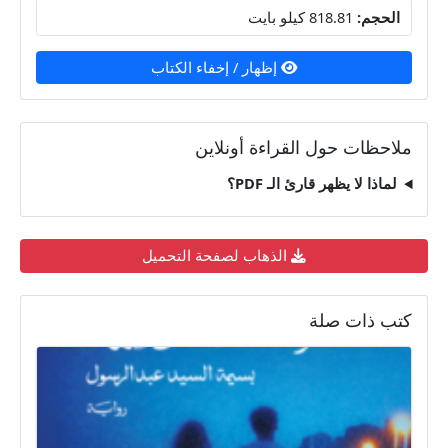
الحجم:
818.81 كيلو بايت
إظهار / إخفاء الكتاب
ملاحظات حول القراءة أونلاين
لماذا لا يظهر قارئ الـ PDF؟
الذهاب لصفحة التحميل
كتب ذات صلة