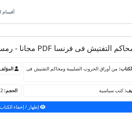
أقسام ا
 فى فرنسا PDF مجانا - رمسيس عوض
لكتاب:
من أوراق الحروب الصليبية ومحاكم التفتيش فى
المؤلف
يف:
كتب سياسية
الحجم:
6.32 ميجا بايت
إظهار / إخفاء الكتاب