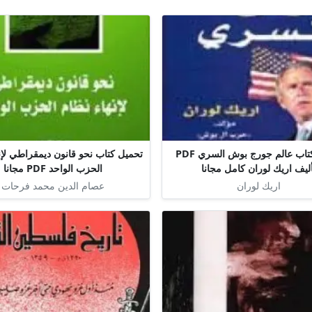
تحميل كتاب عالم جورج بوش السري PDF
تحميل كتاب نحو قانون ديمقراطي لإن
ليف اريك لوران كامل مجانا
الحزب الواحد PDF مجانا
اريك لوران
عصام الدين محمد فرحات