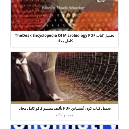
تحميل كتاب TheDesk Encyclopedia Of Microbiology PDF
كامل مجانا
تحميل كتاب كون أينشتاين PDF تأليف ميشيو كاكو كامل مجانا
ميشيو كاكو