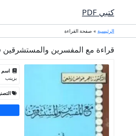
خطي
كتبي PDF
لى
لمحتوى
الرئيسية
صفحة القراءة
قراءة مع المفسرين والمستشرقين في زواج النبي بزينب DF
اسم ا
بزينب
التصن