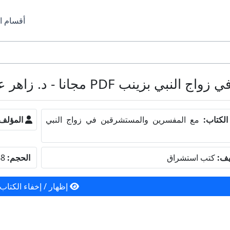
أقسام ا
P مجانا - د. زاهر عواض الألمعى
لكتاب:
مع المفسرين والمستشرقين في زواج النبي
المؤلف
يف:
كتب استشراق
الحجم:
3.48 ميجا بايت
إظهار / إخفاء الكتاب