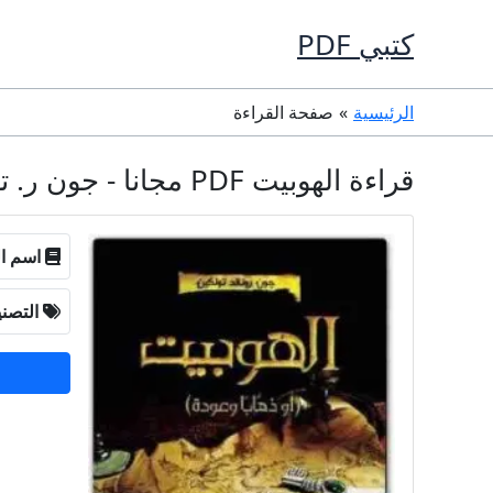
خطي
كتبي PDF
لى
لمحتوى
الرئيسية
صفحة القراءة
قراءة الهوبيت PDF مجانا - جون ر. تولكين
اسم ال
التصن