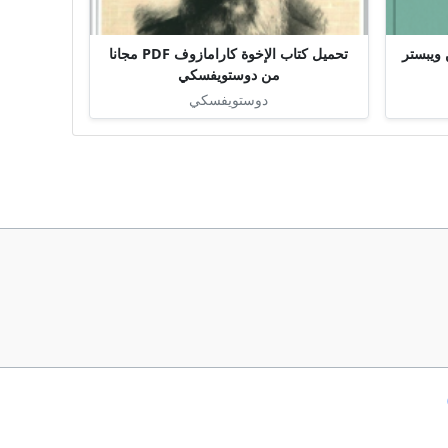
وي اللدود PDF جين ويبستر
تحميل كتاب الإخوة كارامازوف PDF مجانا
من دوستويفسكي
دوستويفسكي