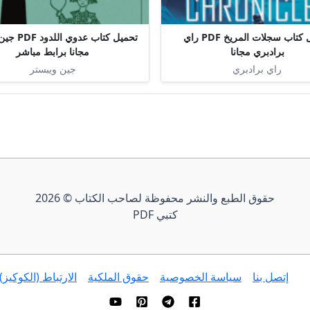
تحميل كتاب سجلات المريخ PDF راي
تحميل كتاب عد
برادبري مجانا
مجانا برابط مباشر
راي برادبري
جين ويبستر
حقوق الطبع والنشر محفوظة لصاحب الكتاب © 2026
كتبي PDF
إتصل بنا
سياسة الخصوصية
حقوق الملكية
الارتباط (الكوكيز)