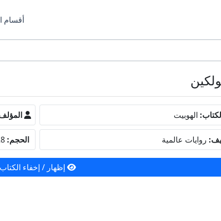
أقسام ا
كتاب:
الهوبيت
المؤلف
يف:
روايات عالمية
الحجم:
19.28 ميجا بايت
إظهار / إخفاء الكتاب