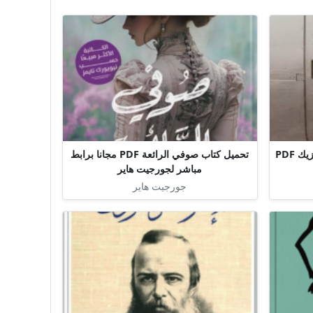
تحميل كتاب مقعد 7A سيباستيان فيتزيك PDF
تحميل كتاب صوفي الرائعة PDF مجانا برابط
مباشر لجورجيت هاير
جورجيت هاير