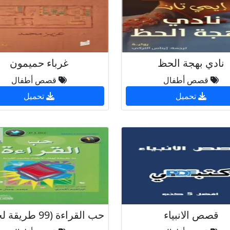
نادي بهجة الحظ
غرباء حميمون
قصص أطفال
قصص أطفال
تحميل
تحميل
قصص الانبياء