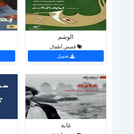
الوشم
قصص أطفال
تحميل
غابة