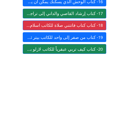
16- كتاب الوحش الذي يسكنك يمكن ان يكون لطيفا للكاتب إيناس سمير
17- كتاب إرشاد القاصي والداني إلى تراجم شيوخ الطبراني للكاتب نايف بن صلاح بن علي المنصوري أبو الطيب
18- كتاب كتاب فاتتني صلاة للكاتب اسلام جمال
19- كتاب من صفر إلى واحد للكاتب بيتر ثييل
20- كتاب كيف تربي عبقرياً للكاتب لازلو بولغار