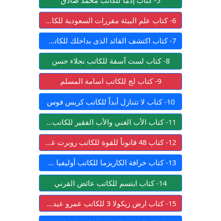
6- كتاب علم البيئة مقررات السعودية للكاتب وزارة التربية والتعليم السعودية
7- كتاب اكتشف القائد الذى بداخلك للكاتب ديل كارنيجي
8- كتاب لست آسفة للكاتب نجلاء حسن
9- كتاب لج للكاتب اسامة المسلم
10- كتاب لا تتنازل أبداً للكاتب كريس فوس
11- كتاب الأب الغني والأب الفقير للكاتب روبرت كيوساكي
12- كتاب 48 قانوناً للقوة للكاتب روبرت غرين
13- كتاب خرافة الكاريزما للكاتب أوليفيا فوكس كاباني
14- كتاب ابتسم للكاتب عائض القرني
15- كتاب ارض زيكولا 3 للكاتب عمرو عبد الحميد