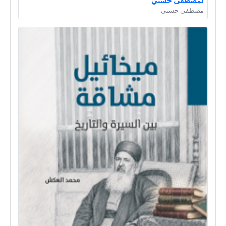
مصطفى حسني