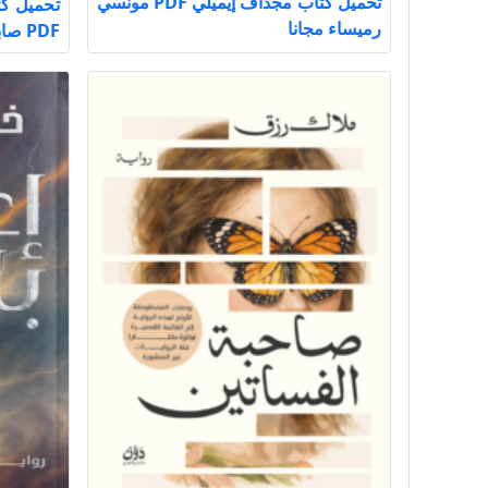
تحميل كتاب مجداف إيميلي PDF مونسي
تحميل كت
رميساء مجانا
PDF صابرين الديب مجانا