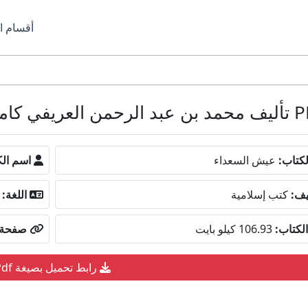
أقسام ا
كتاب:
عيش السعداء
اسم الك
يف:
كتب إسلامية
اللغة:
لكتاب:
106.93 كيلو بايت
صفحة ا
رابط تحميل بصيغة Pdf