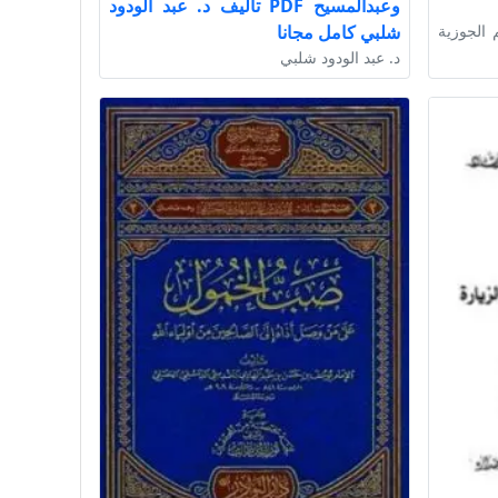
وعبدالمسيح PDF تأليف د. عبد الودود
 الجوزية
شلبي كامل مجانا
د. عبد الودود شلبي