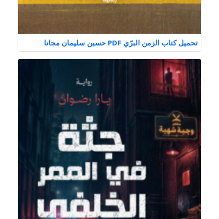
تحميل كتاب الزمن البرّي PDF حسين سليمان مجانا