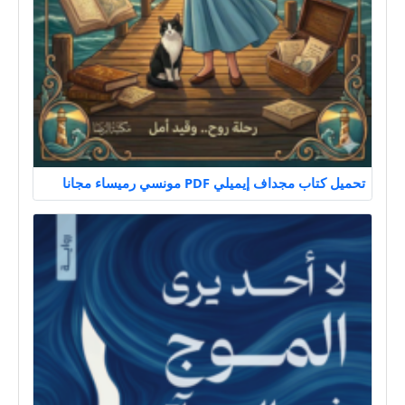
تحميل كتاب مجداف إيميلي PDF مونسي رميساء مجانا