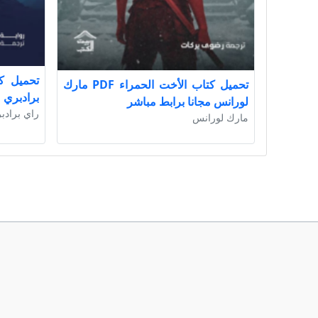
تحميل كتاب الأخت الحمراء PDF مارك
برادبري م
لورانس مجانا برابط مباشر
راي برادب
مارك لورانس