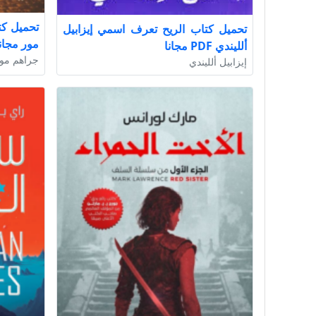
تحميل كتاب الريح تعرف اسمي إيزابيل
مور مجان
ألليندي PDF مجانا
جراهم مو
إيزابيل ألليندي