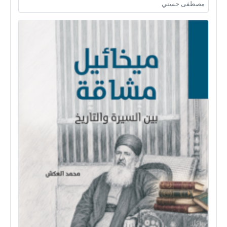
مصطفى حسني