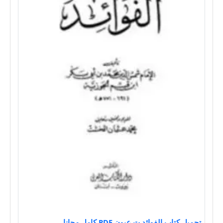
تحميل كتاب الفوائد ت عيون PDF كامل مجانا