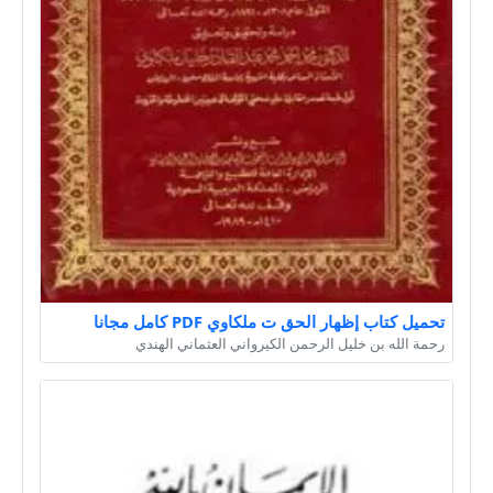
تحميل كتاب إظهار الحق ت ملكاوي PDF كامل مجانا
رحمة الله بن خليل الرحمن الكيرواني العثماني الهندي