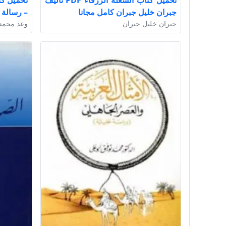
تحميل كتاب الشعلة الزرقاء PDF تأليف
تحميل كت
جبران خليل جبران كامل مجانا
– رسالة لغه 
جبران خليل جبران
وعد محمد