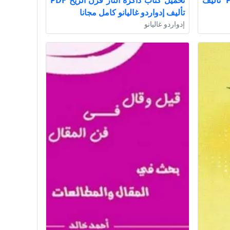
تحميل كتاب أفكار جذابة PDF تأليف
تحميل كتاب ذاكرة النار قرن الريح PDF
تأليف إدواردو غاليانو كامل مجانا
إدواردو غاليانو