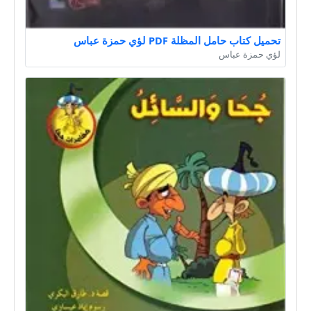
تحميل كتاب حامل المظلة PDF لؤي حمزة عباس
لؤي حمزة عباس