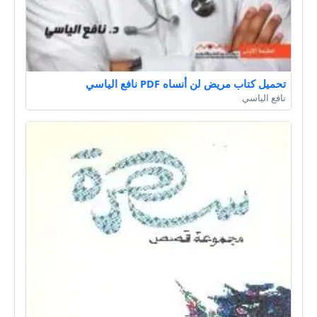
تحميل كتاب مريض لن أنساه PDF نافع الياسي
نافع الياسي