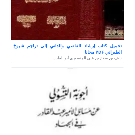
تحميل كتاب إرشاد القاصي والداني إلى تراجم شيوخ
الطبراني PDF مجانا
نايف بن صلاح بن علي المنصوري أبو الطيب