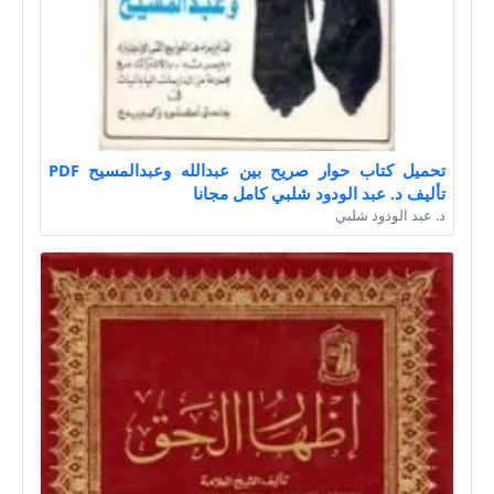
تحميل كتاب حوار صريح بين عبدالله وعبدالمسيح PDF
تأليف د. عبد الودود شلبي كامل مجانا
د. عبد الودود شلبي