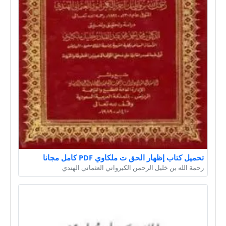
تحميل كتاب إظهار الحق ت ملكاوي PDF كامل مجانا
رحمة الله بن خليل الرحمن الكيرواني العثماني الهندي