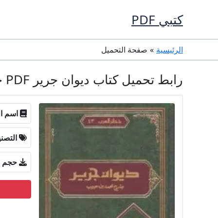
خطي
كتبي PDF
لى
لمحتوى
الرئيسية
صفحة التحميل
رابط تحميل كتاب ديوان جرير PDF جرير
اسم ال
التصن
حجم ا