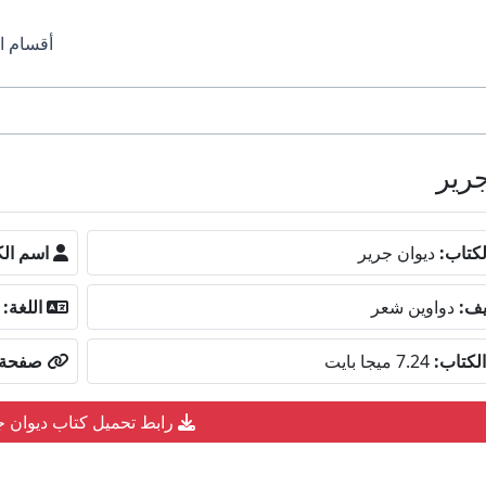
أقسام ا
كتاب:
ديوان جرير
اسم الك
يف:
دواوين شعر
اللغة:
لكتاب:
7.24 ميجا بايت
صفحة ا
رابط تحميل كتاب ديوان ج