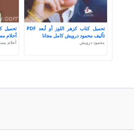
تحميل كتاب كزهر اللوز أو أبعد PDF
تأليف محمود درويش كامل مجانا
أحلام مس
محمود درويش
أحلام مست