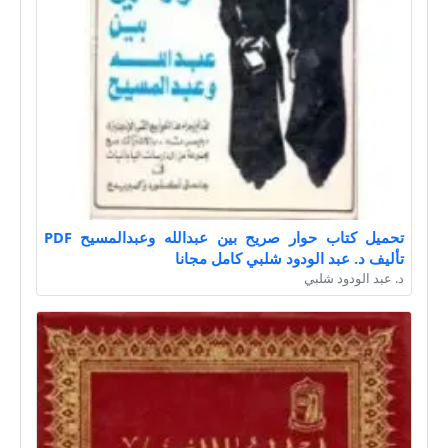
تحميل كتاب حوار صريح بين عبدالله وعبدالمسيح PDF
تأليف د. عبد الودود شلبي كامل مجانا
د. عبد الودود شلبي