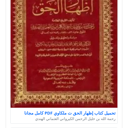
تحميل كتاب إظهار الحق ت ملكاوي PDF كامل مجانا
رحمة الله بن خليل الرحمن الكيرواني العثماني الهندي