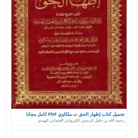
تحميل كتاب إظهار الحق ت ملكاوي PDF كامل مجانا
رحمة الله بن خليل الرحمن الكيرواني العثماني الهندي