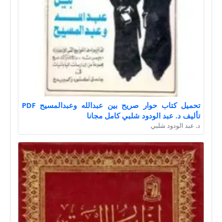
تحميل كتاب حوار صريح بين عبدالله وعبدالمسيح PDF
تأليف د. عبد الودود شلبي كامل مجانا
د. عبد الودود شلبي