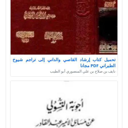
تحميل كتاب إرشاد القاصي والداني إلى تراجم شيوخ
الطبراني PDF مجانا
نايف بن صلاح بن علي المنصوري أبو الطيب