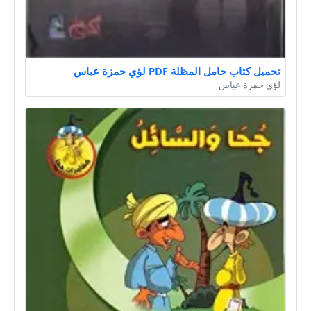
تحميل كتاب حامل المظلة PDF لؤي حمزة عباس
لؤي حمزة عباس