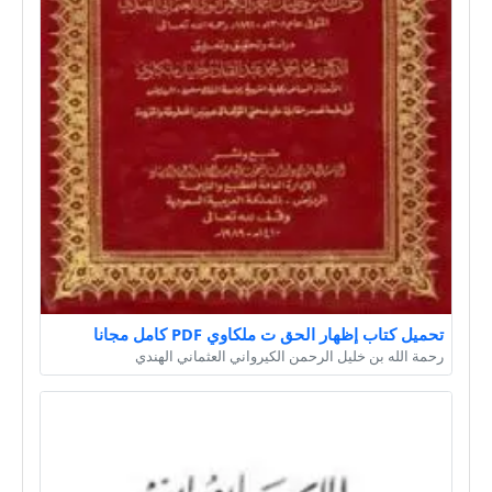
تحميل كتاب إظهار الحق ت ملكاوي PDF كامل مجانا
رحمة الله بن خليل الرحمن الكيرواني العثماني الهندي